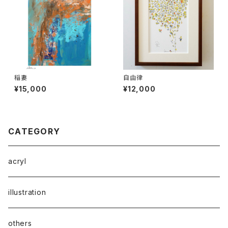
稲妻
自由律
¥15,000
¥12,000
CATEGORY
acryl
illustration
others